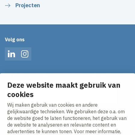
Projecten
Volg ons
LinkedIn
Instagram
Op de hoogte blijven van het laatste nieuws?
Ontvang onze nieuws alerts in je mailbox!
Deze website maakt gebruik van
E-mailadres
cookies
Wij maken gebruik van cookies en andere
Ik ga akkoord met het
privacy statement.
gelijkwaardige technieken. We gebruiken deze o.a. om
de website goed te laten functioneren, het gebruik van
de website te analyseren en relevante content en
advertenties te kunnen tonen. Voor meer informatie,