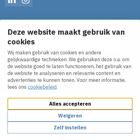
LinkedIn
Instagram
Op de hoogte blijven van het laatste nieuws?
Ontvang onze nieuws alerts in je mailbox!
Deze website maakt gebruik van
cookies
E-mailadres
Wij maken gebruik van cookies en andere
Ik ga akkoord met het
privacy statement.
gelijkwaardige technieken. We gebruiken deze o.a. om
de website goed te laten functioneren, het gebruik van
de website te analyseren en relevante content en
advertenties te kunnen tonen. Voor meer informatie,
lees ons
cookiebeleid
.
Alles accepteren
Cookies aanpassen
Cookie policy
Privacy policy
Responsible disclosure
Algemene Inkoopvoorwaarden
Weigeren
Zelf instellen