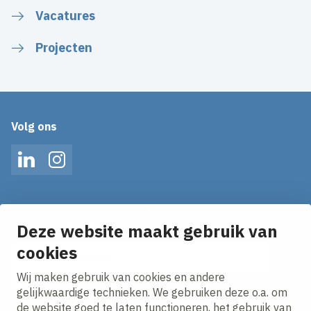
Vacatures
Projecten
Volg ons
LinkedIn
Instagram
Op de hoogte blijven van het laatste nieuws?
Ontvang onze nieuws alerts in je mailbox!
Deze website maakt gebruik van
E-mailadres
cookies
Wij maken gebruik van cookies en andere
Ik ga akkoord met het
privacy statement.
gelijkwaardige technieken. We gebruiken deze o.a. om
de website goed te laten functioneren, het gebruik van