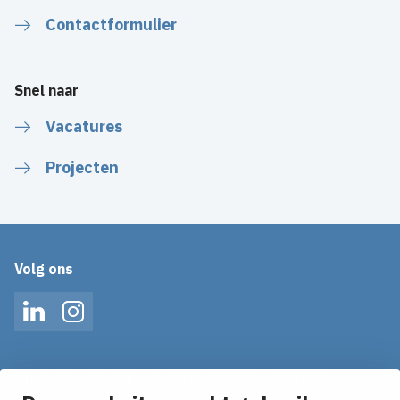
Contactformulier
Snel naar
Vacatures
Projecten
Volg ons
LinkedIn
Instagram
Op de hoogte blijven van het laatste nieuws?
Ontvang onze nieuws alerts in je mailbox!