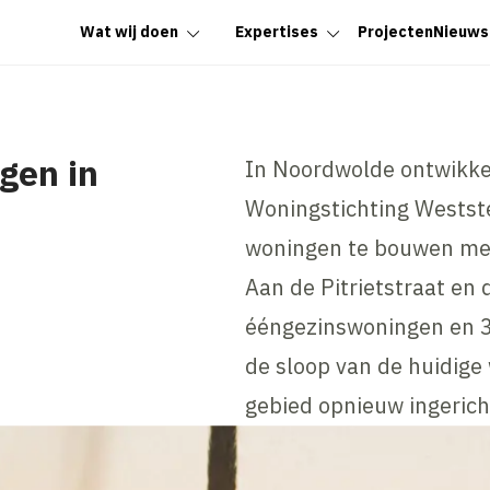
Wat wij doen
Expertises
Projecten
Nieuws
gen in
In Noordwolde ontwikke
Woningstichting Westste
woningen te bouwen me
Aan de Pitrietstraat en
ééngezinswoningen en 
de sloop van de huidige
gebied opnieuw ingerich