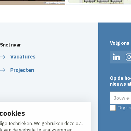
Volg ons
Snel naar
Vacatures
Linked
Projecten
Op de ho
nieuws al
E-mailadr
Ik ga 
cookies
ige technieken. We gebruiken deze o.a.
ik van de website te analyseren en