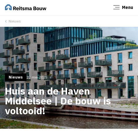
Menu
Sluiten
Nieuws
Nieuws
22 mei 2025
Huis aan de Haven
Middelsee | De bouw is
voltooid!