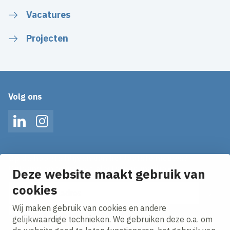
Vacatures
Projecten
Volg ons
LinkedIn
Instagram
Op de hoogte blijven van het laatste nieuws?
Ontvang onze nieuws alerts in je mailbox!
Deze website maakt gebruik van
cookies
E-mailadres
Wij maken gebruik van cookies en andere
Ik ga akkoord met het
privacy statement.
gelijkwaardige technieken. We gebruiken deze o.a. om