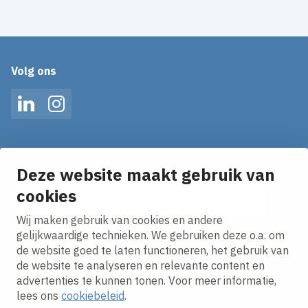
Volg ons
LinkedIn
Instagram
Op de hoogte blijven van het laatste nieuws?
Ontvang onze nieuws alerts in je mailbox!
Deze website maakt gebruik van
cookies
E-mailadres
Wij maken gebruik van cookies en andere
Ik ga akkoord met het
privacy statement.
gelijkwaardige technieken. We gebruiken deze o.a. om
de website goed te laten functioneren, het gebruik van
de website te analyseren en relevante content en
advertenties te kunnen tonen. Voor meer informatie,
lees ons
cookiebeleid
.