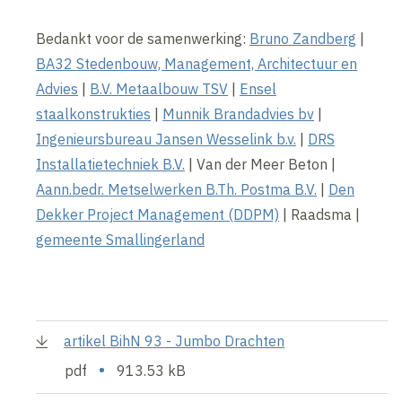
Bedankt voor de samenwerking:
Bruno Zandberg
|
BA32 Stedenbouw, Management, Architectuur en
Advies
|
B.V. Metaalbouw TSV
|
Ensel
staalkonstrukties
|
Munnik Brandadvies bv
|
Ingenieursbureau Jansen Wesselink b.v.
|
DRS
Installatietechniek B.V.
| Van der Meer Beton |
Aann.bedr. Metselwerken B.Th. Postma B.V.
|
Den
Dekker Project Management (DDPM)
| Raadsma |
gemeente Smallingerland
artikel BihN 93 - Jumbo Drachten
•
pdf
913.53 kB