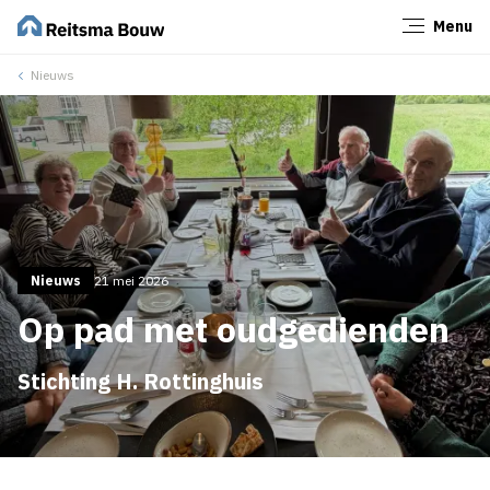
Menu
Sluiten
Nieuws
Nieuws
21 mei 2026
Op pad met oudgedienden
Stichting H. Rottinghuis