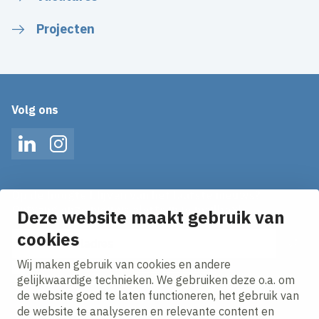
Projecten
Volg ons
LinkedIn
Instagram
Op de hoogte blijven van het laatste nieuws?
Ontvang onze nieuws alerts in je mailbox!
Deze website maakt gebruik van
cookies
E-mailadres
Wij maken gebruik van cookies en andere
Ik ga akkoord met het
privacy statement.
gelijkwaardige technieken. We gebruiken deze o.a. om
de website goed te laten functioneren, het gebruik van
de website te analyseren en relevante content en