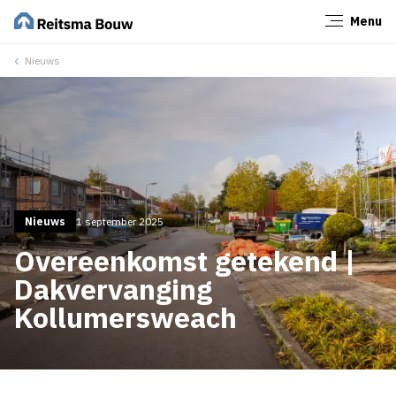
Menu
Sluiten
Nieuws
Nieuws
1 september 2025
Overeenkomst getekend |
Dakvervanging
Kollumersweach