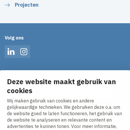
Projecten
Volg ons
LinkedIn
Instagram
Op de hoogte blijven van het laatste nieuws?
Ontvang onze nieuws alerts in je mailbox!
Deze website maakt gebruik van
cookies
E-mailadres
Wij maken gebruik van cookies en andere
Ik ga akkoord met het
privacy statement.
gelijkwaardige technieken. We gebruiken deze o.a. om
de website goed te laten functioneren, het gebruik van
de website te analyseren en relevante content en
advertenties te kunnen tonen. Voor meer informatie,