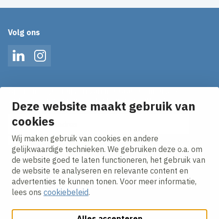
Volg ons
LinkedIn
Instagram
Op de hoogte blijven van het laatste nieuws?
Ontvang onze nieuws alerts in je mailbox!
Deze website maakt gebruik van
cookies
E-mailadres
Wij maken gebruik van cookies en andere
Ik ga akkoord met het
privacy statement.
gelijkwaardige technieken. We gebruiken deze o.a. om
de website goed te laten functioneren, het gebruik van
de website te analyseren en relevante content en
advertenties te kunnen tonen. Voor meer informatie,
lees ons
cookiebeleid
.
Alles accepteren