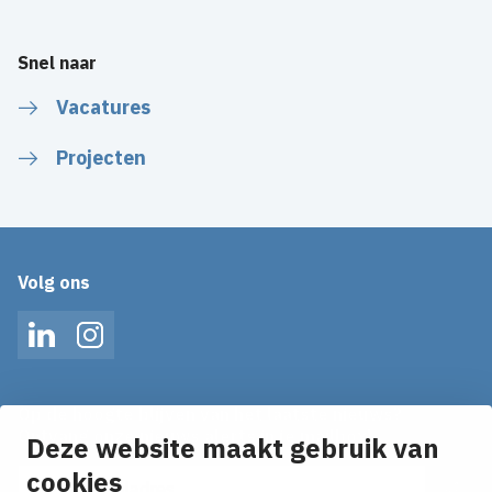
Snel naar
Vacatures
Projecten
Volg ons
LinkedIn
Instagram
Op de hoogte blijven van het laatste nieuws?
Ontvang onze nieuws alerts in je mailbox!
Deze website maakt gebruik van
E-mailadres
cookies