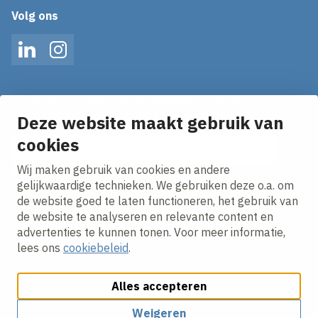
Volg ons
LinkedIn
Instagram
Op de hoogte blijven van het laatste nieuws?
Ontvang onze nieuws alerts in je mailbox!
Deze website maakt gebruik van
E-mailadres
cookies
Wij maken gebruik van cookies en andere
Ik ga akkoord met het
privacy statement.
gelijkwaardige technieken. We gebruiken deze o.a. om
de website goed te laten functioneren, het gebruik van
de website te analyseren en relevante content en
advertenties te kunnen tonen. Voor meer informatie,
lees ons
cookiebeleid
.
Alles accepteren
Cookies aanpassen
Cookie policy
Privacy policy
Responsible disclosure
Algemene Inkoopvoorwaarden
Weigeren