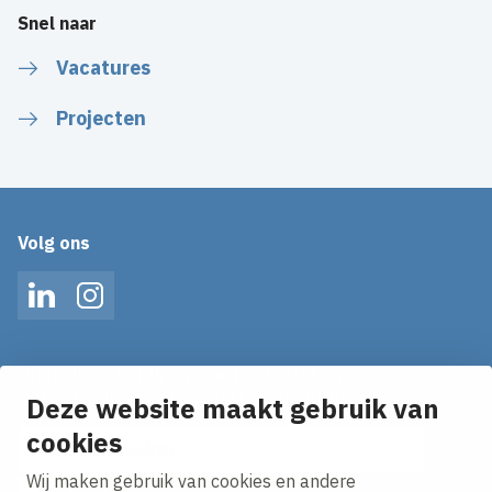
Snel naar
Vacatures
Projecten
Volg ons
LinkedIn
Instagram
Op de hoogte blijven van het laatste nieuws?
Ontvang onze nieuws alerts in je mailbox!
Deze website maakt gebruik van
E-mailadres
cookies
Wij maken gebruik van cookies en andere
Ik ga akkoord met het
privacy statement.