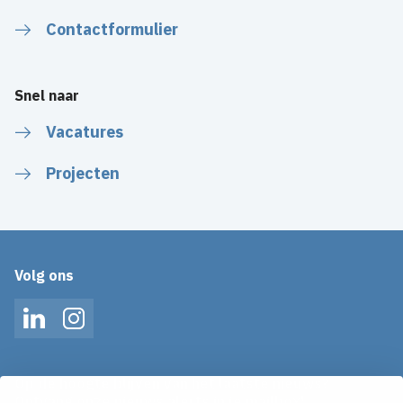
Contactformulier
Snel naar
Vacatures
Projecten
Volg ons
LinkedIn
Instagram
Op de hoogte blijven van het laatste nieuws?
Ontvang onze nieuws alerts in je mailbox!