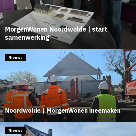
MorgenWonen Noordwolde | start
samenwerking
Nieuws
Noordwolde | MorgenWonen meemaken
Nieuws