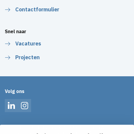
Contactformulier
Snel naar
Vacatures
Projecten
Volg ons
LinkedIn
Instagram
Op de hoogte blijven van het laatste nieuws?
Ontvang onze nieuws alerts in je mailbox!