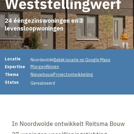
Weststellingwerf
24 ééngezinswoningen en 3
levensloopwoningen
Projectinformatie
Locatie
Noordwolde
Bekijk locatie op Google Maps
Expertise
MorgenWonen
Thema
Nieuwbouw
Projectontwikkeling
Status
Gerealiseerd
In Noordwolde ontwikkelt Reitsma Bouw