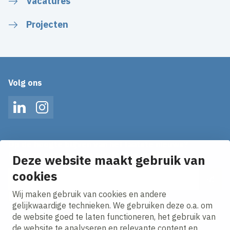
Vacatures
Projecten
Volg ons
LinkedIn
Instagram
Op de hoogte blijven van het laatste nieuws?
Ontvang onze nieuws alerts in je mailbox!
Deze website maakt gebruik van
E-mailadres
cookies
Wij maken gebruik van cookies en andere
Ik ga akkoord met het
privacy statement.
gelijkwaardige technieken. We gebruiken deze o.a. om
de website goed te laten functioneren, het gebruik van
de website te analyseren en relevante content en